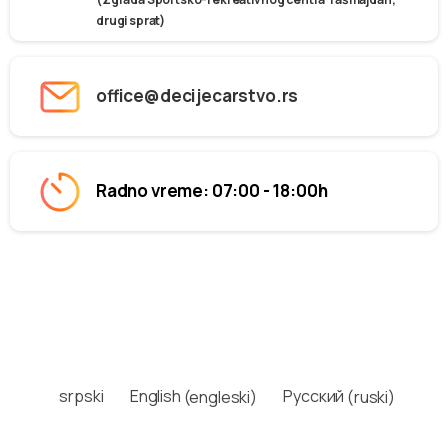
drugi sprat)
office@decijecarstvo.rs
Radno vreme: 07:00 - 18:00h
srpski
English
(
engleski
)
Русский
(
ruski
)