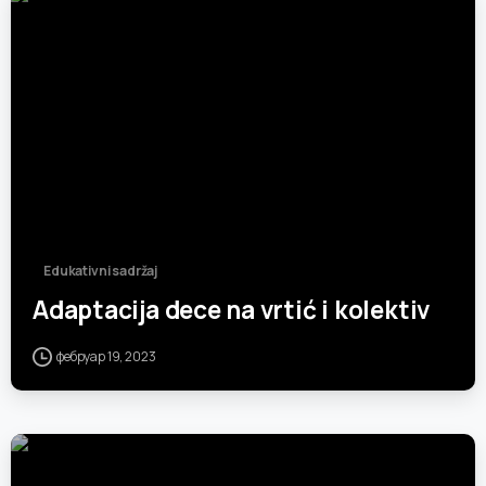
-
Edukativni sadržaj
Adaptacija dece na vrtić i kolektiv
фебруар 19, 2023
-