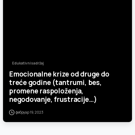
Edukativni sadržaj
Emocionalne krize od druge do
treće godine (tantrumi, bes,
promene raspoloženja,
negodovanje, frustracije…)
фебруар 19, 2023