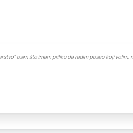
arstvo“ osim što imam priliku da radim posao koji volim,
a