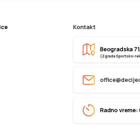
ice
Kontakt
Beogradska 71
(Zgrada Sportsko-rek
office@decije
Radno vreme: 