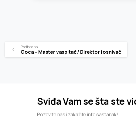
Prethodno
Goca – Master vaspitač / Direktor i osnivač
Sviđa Vam se šta ste vi
Pozovite nas i zakažite info sastanak!