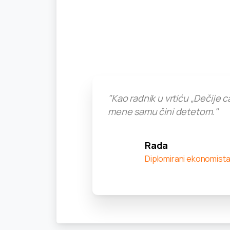
"Kao radnik u vrtiću „Dečije c
mene samu čini detetom."
Rada
Diplomirani ekonomist