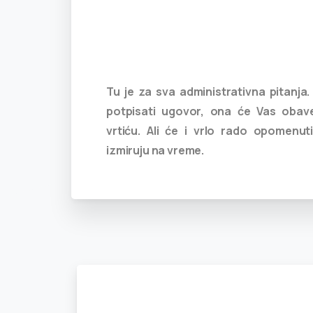
Tu je za sva administrativna pitanja.
potpisati ugovor, ona će Vas obav
vrtiću. Ali će i vrlo rado opomenu
izmiruju na vreme.