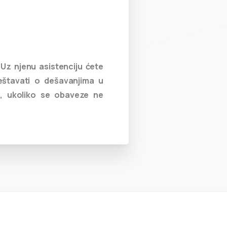
 Uz njenu asistenciju ćete
eštavati o dešavanjima u
ti, ukoliko se obaveze ne