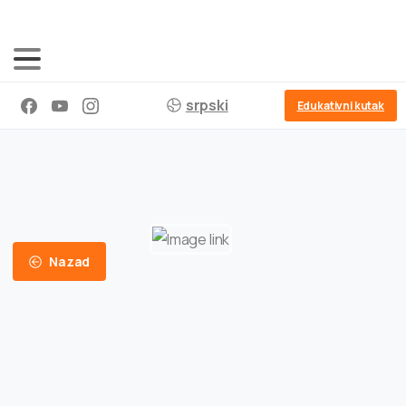
srpski
Edukativni kutak
Nazad